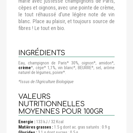
marie avec justesse champignons de Paris,
cèpes et oignons, avec une pointe de crème,
le tout réhaussé d’une légère note de vin
blanc. Place au plaisir, et toujours source de
fibres ! Le tout en bio.
INGRÉDIENTS
Eau, champignon de Paris* 30%, oignon*, amidon*,
crème
*, cèpe* 1,1%, vin blanc*, BEURRE*, sel, arôme
naturel de légumes, poivre*.
*Issus de l’Agriculture Biologique
VALEURS
NUTRITIONNELLES
MOYENNES POUR 100GR
Energie :
133 kJ / 32 Kcal
Matières grasses :
1.5 g dont ac. gras saturés : 0.9 g
Glucides :
3.1 g dont sucres : 0.5 g