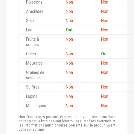
Poissons
Non
Non
Arachides
Non
Non
Soja
Non
Non
Lait
Oui
Non
Fruits à
Non
Non
coques
Céleri
Non
Oui
Moutarde
Non
Non
Graines de
Non
Non
sésame
Sulfites
Non
Non
Lupins
Non
Non
Mollusques
Non
Non
Nos étiquetages pouvant évoluer, nous vous recommandons
de regarder la liste des ingrédients, les allergènes éventuels et
les informations nutritionnelles présents sur le produit avant
de le consommer.