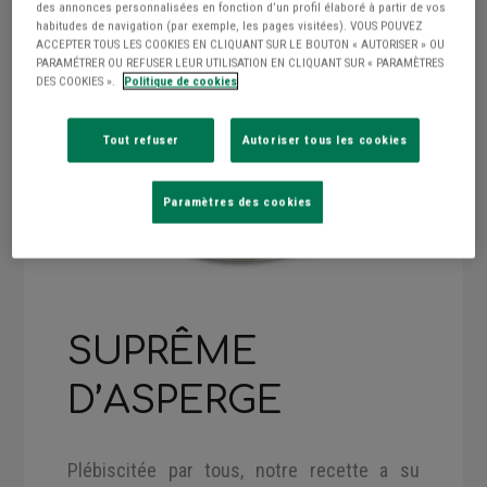
des annonces personnalisées en fonction d’un profil élaboré à partir de vos
habitudes de navigation (par exemple, les pages visitées). VOUS POUVEZ
ACCEPTER TOUS LES COOKIES EN CLIQUANT SUR LE BOUTON « AUTORISER » OU
PARAMÉTRER OU REFUSER LEUR UTILISATION EN CLIQUANT SUR « PARAMÈTRES
DES COOKIES ».
Politique de cookies
Tout refuser
Autoriser tous les cookies
Paramètres des cookies
SUPRÊME
D’ASPERGE
Plébiscitée par tous, notre recette a su